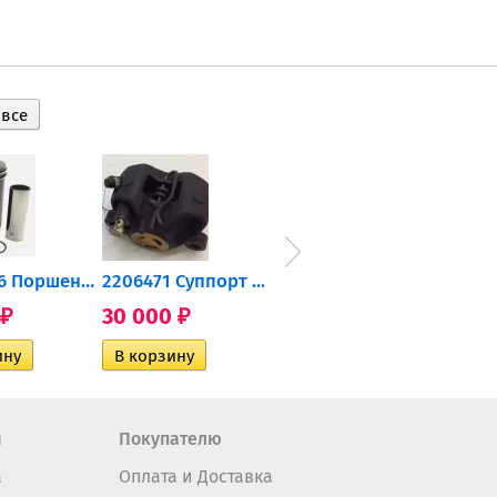
0905-216 Поршень Arctic Cat...
2206471 Суппорт тормозной...
004-172 Катушка зажигания...
30 000
10 600
2 40
₽
₽
₽
н
Покупателю
а
Оплата и Доставка