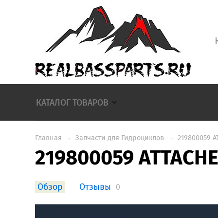
КАТАЛОГ ТОВАРОВ
Главная
→
Запчасти для Гидроциклов
→
219800059 A
219800059 ATTACHE
Обзор
Отзывы
0