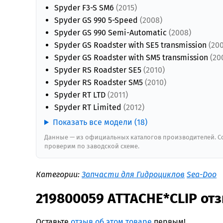
Spyder F3-S SM6
(2015)
Spyder GS 990 5-Speed
(2008)
Spyder GS 990 Semi-Automatic
(2008)
Spyder GS Roadster with SE5 transmission
(20
Spyder GS Roadster with SM5 transmission
(20
Spyder RS Roadster SE5
(2010)
Spyder RS Roadster SM5
(2010)
Spyder RT LTD
(2011)
Spyder RT Limited
(2012)
Показать все модели (18)
Данные — из официальных каталогов производителей. Со
проверим по заводской схеме.
Категории:
Запчасти для Гидроциклов
Sea-Doo
219800059 ATTACHE*CLIP от
Оставьте
отзыв об этом товаре
первым!