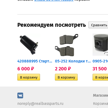
Рекомендуем посмотреть
0932-030 Подшипник...
420888995 Стартер для...
05-252 Колодки тормозные...
6 000
2 200
31 500
₽
₽
Магази
noreply@realbassparts.ru
Корзин