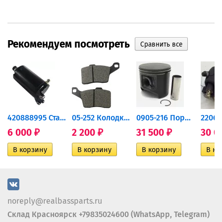
Рекомендуем посмотреть
420888995 Стартер для...
05-252 Колодки тормозные...
0905-216 Поршень Arctic Cat...
6 000
2 200
31 500
30 0
₽
₽
₽
noreply@realbassparts.ru
Склад Красноярск +79835024600 (WhatsApp, Telegram)