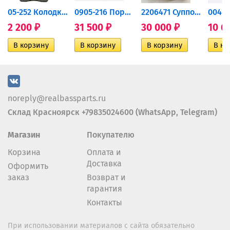
дний...
05-252 Колодки тормозные...
0905-216 Поршень Arctic Cat...
2206471 Суппорт тормозной...
2 200
31 500
30 000
10 6
₽
₽
₽
noreply@realbassparts.ru
Склад Красноярск +79835024600 (WhatsApp, Telegram)
Магазин
Покупателю
Корзина
Оплата и
Доставка
Оформить
заказ
Возврат и
гарантия
Контакты
При использовании материалов с сайта обязательно