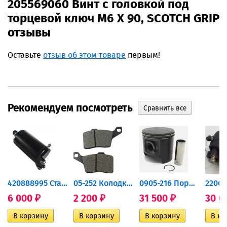
205569060 Винт с головкой под
торцевой ключ M6 X 90, SCOTCH GRIP
отзывы
Оставьте
отзыв об этом товаре
первым!
Рекомендуем посмотреть
420888995 Стартер для...
05-252 Колодки тормозные...
0905-216 Поршень Arctic Cat...
6 000
2 200
31 500
30 0
₽
₽
₽