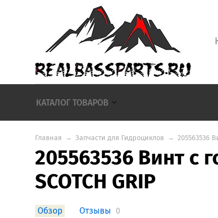
КАТАЛОГ ТОВАРОВ
Главная
→
Запчасти для Гидроциклов
→
205563536 В
205563536 Винт с 
SCOTCH GRIP
Обзор
Отзывы
0