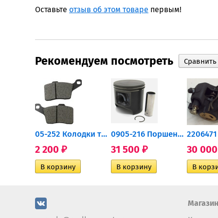
Оставьте
отзыв об этом товаре
первым!
Рекомендуем посмотреть
705502757 Привод задний...
05-252 Колодки тормозные...
0905-216 Поршень Arctic Cat...
2 200
31 500
30 00
₽
₽
Магази