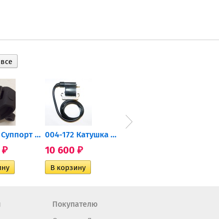
2206471 Суппорт тормозной...
004-172 Катушка зажигания...
AT-01574 Датчик включения...
0
10 600
2 400
35 
₽
₽
₽
н
Покупателю