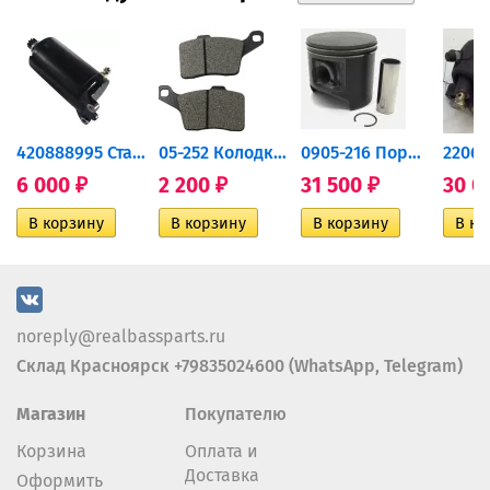
420888995 Стартер для...
05-252 Колодки тормозные...
0905-216 Поршень Arctic Cat...
6 000
2 200
31 500
30 0
₽
₽
₽
noreply@realbassparts.ru
Склад Красноярск +79835024600 (WhatsApp, Telegram)
Магазин
Покупателю
Корзина
Оплата и
Доставка
Оформить