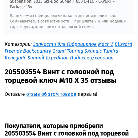
Suspension; 2023 Ski-Doo SUMMIT 850 E-TEC - EXPERT -
Package 154
Данные — из официальных каталогов производителей.
Сомневаетесь в совместимости — пришлите VIN или модель и
год выпуска, проверим по заводской схеме.
Категории:
Запчасти для Гидроциклов
Mach Z
Blizzard
Freeride
Backcountry
Grand Touring
Skandic
Tundra
Renegade
Summit
Expedition
Подвеска/ходовая
205503554 Винт с головкой под
торцевой ключ M10 X 35 отзывы
Оставьте
отзыв об этом товаре
первым!
Покупатели, которые приобрели
205503554 Винт с головкой под торцевой