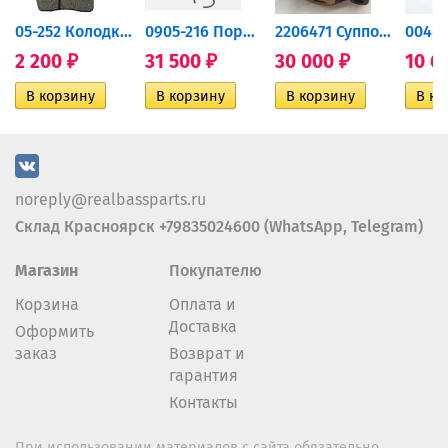
дний...
05-252 Колодки тормозные...
0905-216 Поршень Arctic Cat...
2206471 Суппорт тормозной...
2 200
31 500
30 000
10 6
₽
₽
₽
noreply@realbassparts.ru
Склад Красноярск +79835024600 (WhatsApp, Telegram)
Магазин
Покупателю
Корзина
Оплата и
Доставка
Оформить
заказ
Возврат и
гарантия
Контакты
При использовании материалов с сайта обязательно