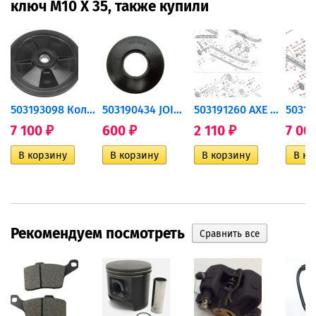
ключ M10 X 35, также купили
Чехол
503193098 Колесо заднее...
503190434 JOINT...
503191260 AXE COURROIE...
7 100
600
2 110
7 00
₽
₽
₽
Рекомендуем посмотреть