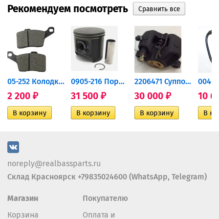
Рекомендуем посмотреть
дний...
05-252 Колодки тормозные...
0905-216 Поршень Arctic Cat...
2206471 Суппорт тормозной...
2 200
31 500
30 000
10 6
₽
₽
₽
noreply@realbassparts.ru
Склад Красноярск +79835024600 (WhatsApp, Telegram)
Магазин
Покупателю
Корзина
Оплата и