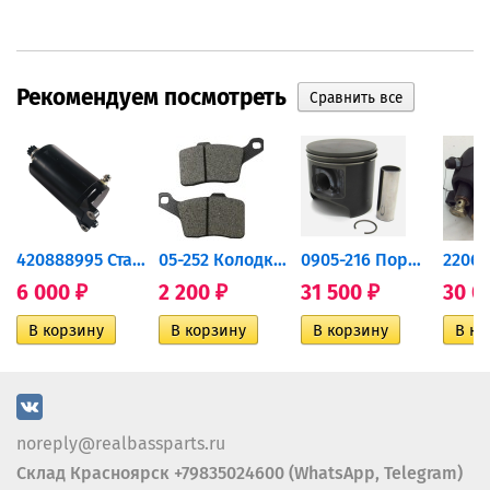
Рекомендуем посмотреть
420888995 Стартер для...
05-252 Колодки тормозные...
0905-216 Поршень Arctic Cat...
6 000
2 200
31 500
30 0
₽
₽
₽
noreply@realbassparts.ru
Склад Красноярск +79835024600 (WhatsApp, Telegram)