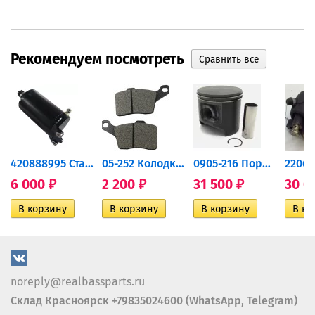
Рекомендуем посмотреть
420888995 Стартер для...
05-252 Колодки тормозные...
0905-216 Поршень Arctic Cat...
6 000
2 200
31 500
30 0
₽
₽
₽
noreply@realbassparts.ru
Склад Красноярск +79835024600 (WhatsApp, Telegram)