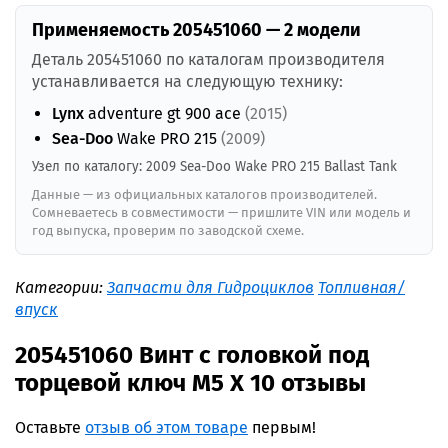
Применяемость 205451060 — 2 модели
Деталь 205451060 по каталогам производителя
устанавливается на следующую технику:
Lynx
adventure gt 900 ace
(2015)
Sea-Doo
Wake PRO 215
(2009)
Узел по каталогу: 2009 Sea-Doo Wake PRO 215 Ballast Tank
Данные — из официальных каталогов производителей.
Сомневаетесь в совместимости — пришлите VIN или модель и
год выпуска, проверим по заводской схеме.
Категории:
Запчасти для Гидроциклов
Топливная/
впуск
205451060 Винт с головкой под
торцевой ключ M5 X 10 отзывы
Оставьте
отзыв об этом товаре
первым!