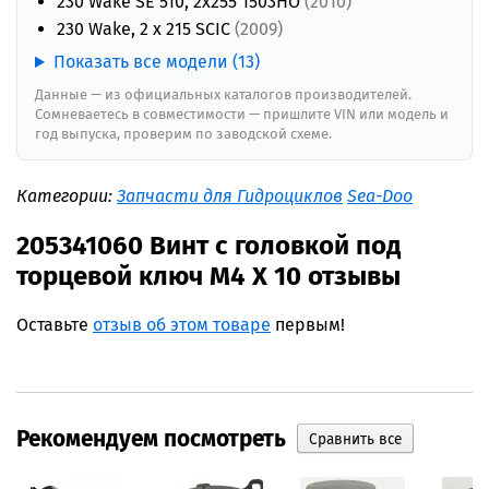
230 Wake SE 510, 2x255 1503HO
(2010)
230 Wake, 2 x 215 SCIC
(2009)
Показать все модели (13)
Данные — из официальных каталогов производителей.
Сомневаетесь в совместимости — пришлите VIN или модель и
год выпуска, проверим по заводской схеме.
Категории:
Запчасти для Гидроциклов
Sea-Doo
205341060 Винт с головкой под
торцевой ключ M4 X 10 отзывы
Оставьте
отзыв об этом товаре
первым!
Рекомендуем посмотреть