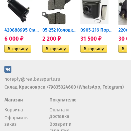
420888995 Стартер для...
05-252 Колодки тормозные...
0905-216 Поршень Arctic Cat...
6 000
2 200
31 500
30 0
₽
₽
₽
noreply@realbassparts.ru
Склад Красноярск +79835024600 (WhatsApp, Telegram)
Магазин
Покупателю
Корзина
Оплата и
Доставка
Оформить
заказ
Возврат и
гарантия