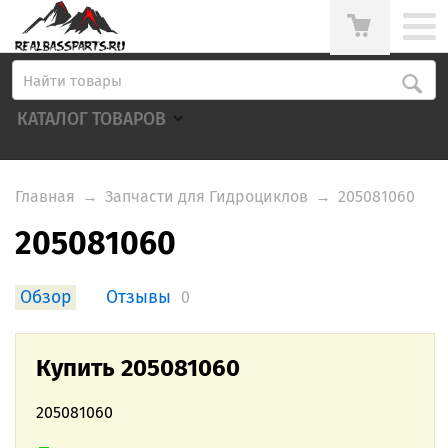
КАТАЛОГ ТОВАРОВ
Главная
→
Запчасти для Гидроциклов
→
205081060
205081060
Обзор
Отзывы
0
Купить 205081060
205081060