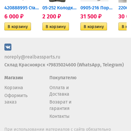
420888995 Стартер для...
05-252 Колодки тормозные...
0905-216 Поршень Arctic Cat...
6 000
2 200
31 500
30 0
₽
₽
₽
noreply@realbassparts.ru
Склад Красноярск +79835024600 (WhatsApp, Telegram)
Магазин
Покупателю
Корзина
Оплата и
Доставка
Оформить
заказ
Возврат и
гарантия
Контакты
При использовании материалов с сайта обязательно