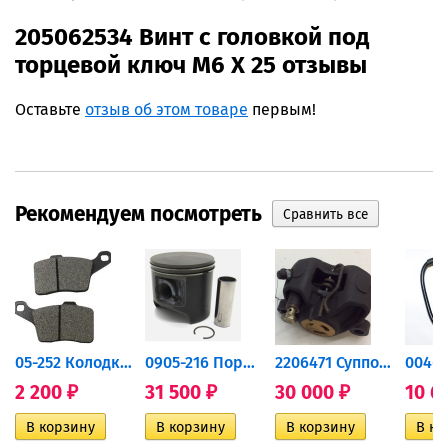
205062534 Винт с головкой под
торцевой ключ M6 X 25 отзывы
Оставьте
отзыв об этом товаре
первым!
Рекомендуем посмотреть
дний...
05-252 Колодки тормозные...
0905-216 Поршень Arctic Cat...
2206471 Суппорт тормозной...
2 200
31 500
30 000
10 6
₽
₽
₽