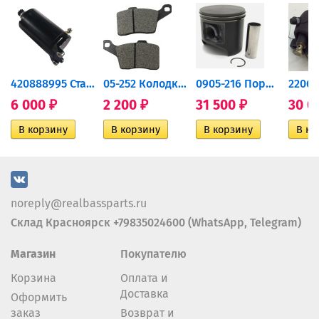
420888995 Стартер для...
05-252 Колодки тормозные...
0905-216 Поршень Arctic Cat...
6 000
2 200
31 500
30 0
₽
₽
₽
noreply@realbassparts.ru
Склад Красноярск +79835024600 (WhatsApp, Telegram)
Магазин
Покупателю
Корзина
Оплата и
Доставка
Оформить
заказ
Возврат и