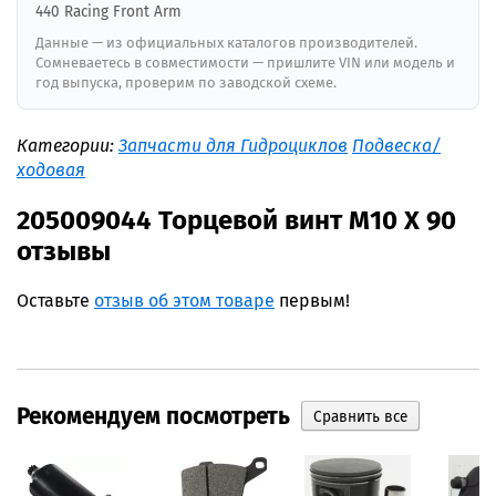
440 Racing Front Arm
Данные — из официальных каталогов производителей.
Сомневаетесь в совместимости — пришлите VIN или модель и
год выпуска, проверим по заводской схеме.
Категории:
Запчасти для Гидроциклов
Подвеска/
ходовая
205009044 Торцевой винт M10 X 90
отзывы
Оставьте
отзыв об этом товаре
первым!
Рекомендуем посмотреть