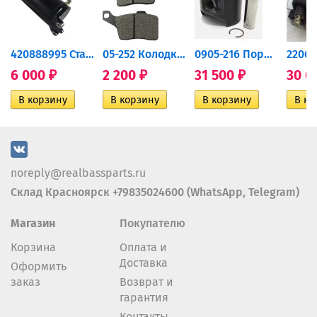
420888995 Стартер для...
05-252 Колодки тормозные...
0905-216 Поршень Arctic Cat...
6 000
2 200
31 500
30 0
₽
₽
₽
noreply@realbassparts.ru
Склад Красноярск +79835024600 (WhatsApp, Telegram)
Магазин
Покупателю
Корзина
Оплата и
Доставка
Оформить
заказ
Возврат и
гарантия
Контакты