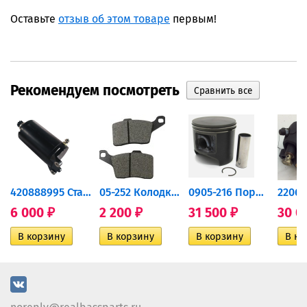
Оставьте
отзыв об этом товаре
первым!
Рекомендуем посмотреть
420888995 Стартер для...
05-252 Колодки тормозные...
0905-216 Поршень Arctic Cat...
6 000
2 200
31 500
30 0
₽
₽
₽