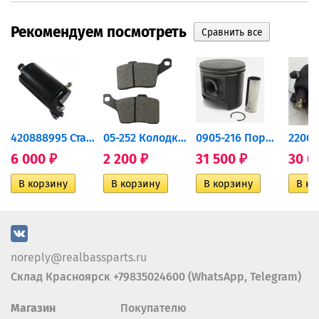
Рекомендуем посмотреть
420888995 Стартер для...
05-252 Колодки тормозные...
0905-216 Поршень Arctic Cat...
6 000
2 200
31 500
30 0
₽
₽
₽
noreply@realbassparts.ru
Склад Красноярск +79835024600 (WhatsApp, Telegram)
Магазин
Покупателю