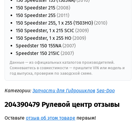
150 Speedster 155 (1503NA)
(2010)
150 Speedster 215
(2008)
150 Speedster 255
(2011)
150 Speedster 255, 1 x 255 (1503HO)
(2010)
150 Speedster, 1 x 215 SCIC
(2009)
150 Speedster, 1 x 255 HO
(2009)
Speedster 150 155NA
(2007)
Speedster 150 215IC
(2007)
Данные — из официальных каталогов производителей.
Сомневаетесь в совместимости — пришлите VIN или модель и
год выпуска, проверим по заводской схеме.
Категории:
Запчасти для Гидроциклов
Sea-Doo
204390479 Рулевой центр отзывы
Оставьте
отзыв об этом товаре
первым!