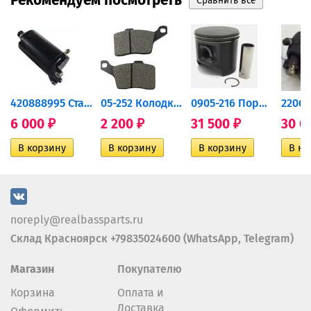
Рекомендуем посмотреть
420888995 Стартер для...
05-252 Колодки тормозные...
0905-216 Поршень Arctic Cat...
6 000
2 200
31 500
30 0
₽
₽
₽
noreply@realbassparts.ru
Склад Красноярск +79835024600 (WhatsApp, Telegram)
Магазин
Покупателю
Корзина
Оплата и
Доставка