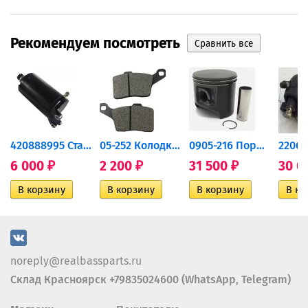
Рекомендуем посмотреть
420888995 Стартер для...
05-252 Колодки тормозные...
0905-216 Поршень Arctic Cat...
6 000
2 200
31 500
30 0
₽
₽
₽
noreply@realbassparts.ru
Склад Красноярск +79835024600 (WhatsApp, Telegram)